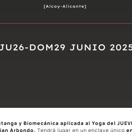
[Alcoy-Alicante]
JU26-DOM29 JUNIO 202
tanga y Biomecánica aplicada al Yoga
del JUEV
tian Arbondo.
Tendrá lugar en un enclave único
en