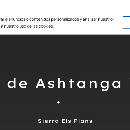
THE·SHALA
Horarios
Tarifas
rle anuncios o contenidos personalizados y analizar nuestro
 a nuestro uso de las cookies.
o de Ashtang
·
Sierra Els Plans