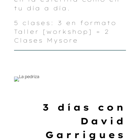
tu día a día.
5 clases: 3 en formato
Taller [workshop] + 2
Clases Mysore
3 días con
David
Garrigues